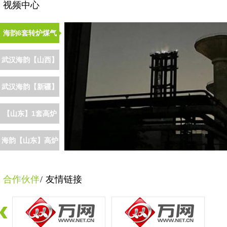
视频中心
海韵6套转炉煤气
放散点火装置在
武汉海韵【山西】
【...
1套转炉煤气放
武汉海韵【新疆】
散...
转炉煤气放散点...
【山东】1套高炉
煤气放散塔点火
海韵【山东】高炉
系...
煤气放散点火系...
合作伙伴
/
友情链接