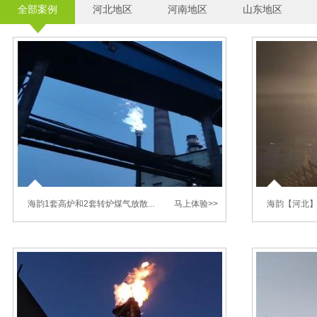
全部案例
河北地区
河南地区
山东地区
海韵1套高炉和2套转炉煤气放散...
马上体验>>
海韵【河北】1
2026年5月，武汉海韵的1套高炉煤气放
2025
散点火装置和2套转炉煤气放散烟囱点火装置
上升管点火
在吉林某项目点火成功了。
部点火成功