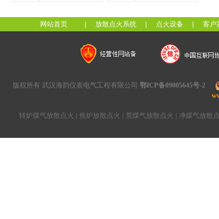
网站首页
|
放散点火系统
|
点火设备
|
客户
版权所有 武汉海韵仪表电气工程有限公司
鄂ICP备09005645号-2
w
转炉煤气放散点火
|
焦炉放散点火
|
荒煤气放散点火
|
净煤气放散